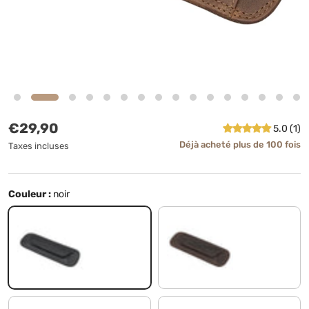
Prix habituel
€29,90
5.0 (1)
Déjà acheté plus de 100 fois
Taxes incluses
Couleur :
noir
noir
marron - foncé