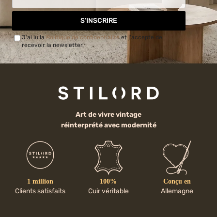
S’INSCRIRE
J'ai lu la
Politique de confidentialité
et j'accepte de
recevoir la newsletter.
Art de vivre vintage
réinterprété avec modernité
1 million
100%
Conçu en
Clients satisfaits
Cuir véritable
Allemagne