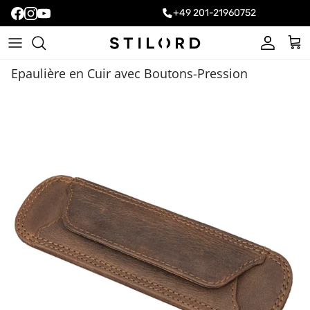
+49 201-21960752
Compte
Pani
Epaulière en Cuir avec Boutons-Pression