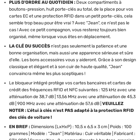
PLUS D'ORDRE AU QUOTIDIEN :
Deux compartiments à
boutons-pression, huit porte-clés au total, de la place pour vos
cartes EC et une protection RFID dans un petit porte-clés, cela
semble trop beau pour être vrai ? Avec "Jean", ce n'est pas le
cas ! Avec ce petit compagnon, vous resterez toujours bien
organisé, même lorsque vous êtes en déplacement.
LA CLÉ DU SUCCÈS
n'est pas seulement la patience et une
bonne organisation, mais aussi une apparence sérieuse et sûre
d'elle. Les bons accessoires vous y aideront. Grâce à son design
classique et élégant et à son cuir de haute qualité, "Jean"
convaincra même les plus sceptiques !
Le bloqueur intégré protège vos cartes bancaires et cartes de
crédit des fréquences RFID et NFC suivantes : 125 kHz avec une
atténuation de 38,7 dB | 13,56 MHz avec une atténuation de 45,3
dB | 900 MHz avec une atténuation de 57,6 dB |
VEUILLEZ
NOTER : L'étui à clés n'est PAS adapté à la protection RFID
des clés de voiture !
EN BREF :
Dimensions (LxHxP) : 10,5 x 6,5 x 3 cm | Poids : 100
grammes | Modèle : "Jean" | Matériau : Cuir véritable | Fabricant :