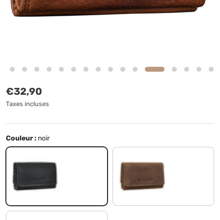
Prix habituel
€32,90
Taxes incluses
Couleur :
noir
noir
marron moyen