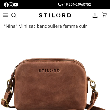
+49 201-21960752
Compte
Pani
"Nina" Mini sac bandouliere femme cuir