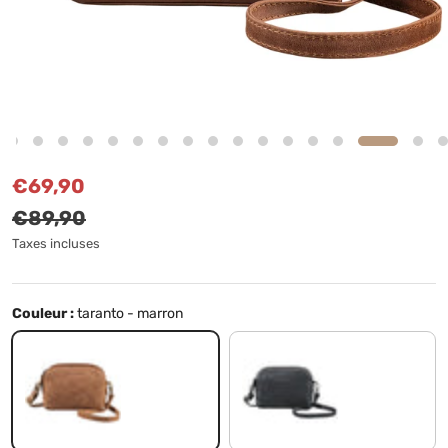
Prix soldé
Prix habituel
€69,90
€89,90
Taxes incluses
Couleur :
taranto - marron
taranto - marron
noir