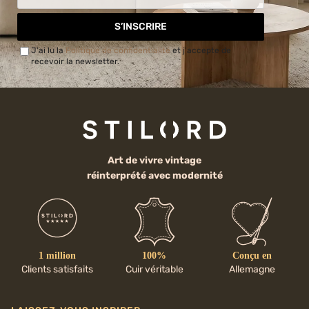
S’INSCRIRE
J'ai lu la
Politique de confidentialité
et j'accepte de
recevoir la newsletter.
Art de vivre vintage
réinterprété avec modernité
1 million
100%
Conçu en
Clients satisfaits
Cuir véritable
Allemagne