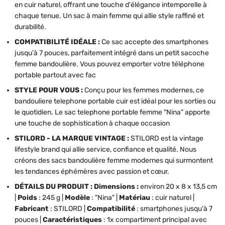
en cuir naturel, offrant une touche d'élégance intemporelle à
chaque tenue. Un sac à main femme qui allie style raffiné et
durabilité.
COMPATIBILITÉ IDÉALE :
Ce sac accepte des smartphones
jusqu'à 7 pouces, parfaitement intégré dans un petit sacoche
femme bandoulière. Vous pouvez emporter votre téléphone
portable partout avec fac
STYLE POUR VOUS :
Conçu pour les femmes modernes, ce
bandouliere telephone portable cuir est idéal pour les sorties ou
le quotidien. Le sac telephone portable femme "Nina" apporte
une touche de sophistication à chaque occasion
STILORD - LA MARQUE VINTAGE :
STILORD est la vintage
lifestyle brand qui allie service, confiance et qualité. Nous
créons des sacs bandoulière femme modernes qui surmontent
les tendances éphémères avec passion et cœur.
DÉTAILS DU PRODUIT : Dimensions :
environ 20 x 8 x 13,5 cm
|
Poids
: 245 g |
Modèle
: "Nina" |
Matériau
: cuir naturel |
Fabricant
: STILORD |
Compatibilité
: smartphones jusqu'à 7
pouces |
Caractéristiques
: 1x compartiment principal avec