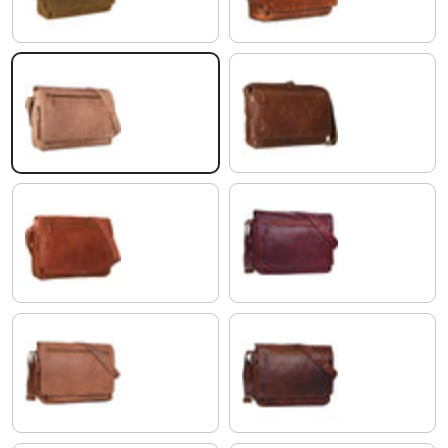
cognac - brun clair
marron - antique
Cognac Marron
rosso
selle - marron
cognac - marron foncé