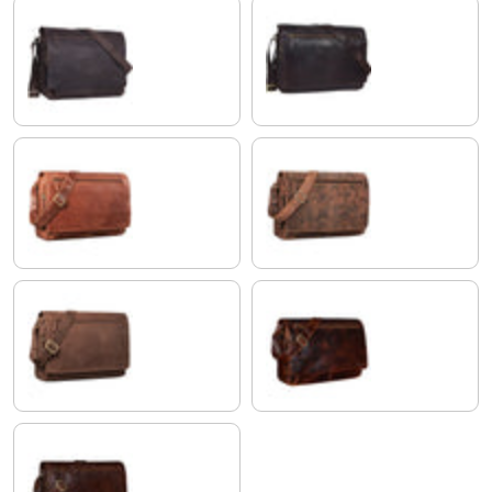
marron - foncé pâle
ébène - marron
andorra - marron
aneto - marron
veleta - marron
bordeaux - marron