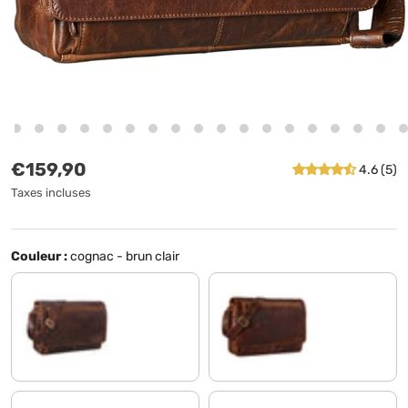
Prix habituel
€159,90
4.6 (5)
Taxes incluses
Couleur :
cognac - brun clair
kansas - marron
florida - marron