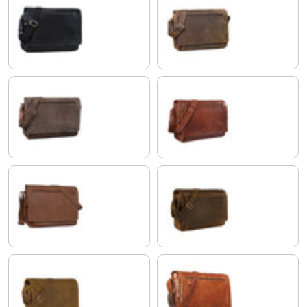
noir
colorado - marron
morino - marron
maraska - marron
brasilia - marron
calais - marron
dijon - marron
cognac - brillant