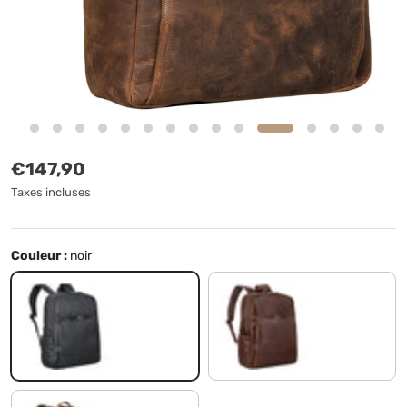
Prix habituel
€147,90
Taxes incluses
Couleur :
noir
noir
sonora - cognac