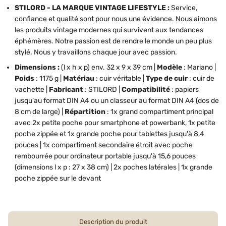
STILORD - LA MARQUE VINTAGE LIFESTYLE :
Service,
confiance et qualité sont pour nous une évidence. Nous aimons
les produits vintage modernes qui survivent aux tendances
éphémères. Notre passion est de rendre le monde un peu plus
stylé. Nous y travaillons chaque jour avec passion.
Dimensions :
(l x h x p) env. 32 x 9 x 39 cm |
Modèle
: Mariano |
Poids
: 1175 g |
Matériau
: cuir véritable |
Type de cuir
: cuir de
vachette |
Fabricant
: STILORD |
Compatibilité
: papiers
jusqu'au format DIN A4 ou un classeur au format DIN A4 (dos de
8 cm de large) |
Répartition
: 1x grand compartiment principal
avec 2x petite poche pour smartphone et powerbank, 1x petite
poche zippée et 1x grande poche pour tablettes jusqu'à 8,4
pouces | 1x compartiment secondaire étroit avec poche
rembourrée pour ordinateur portable jusqu'à 15,6 pouces
(dimensions l x p : 27 x 38 cm) | 2x poches latérales | 1x grande
poche zippée sur le devant
Description du produit