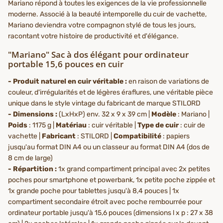
Mariano répond à toutes les exigences de la vie professionnelle
moderne. Associé à la beauté intemporelle du cuir de vachette,
Mariano deviendra votre compagnon stylé de tous les jours,
racontant votre histoire de productivité et d'élégance.
"Mariano" Sac à dos élégant pour ordinateur
portable 15,6 pouces en cuir
- Produit naturel en cuir véritable :
en raison de variations de
couleur, d'irrégularités et de légères éraflures, une véritable pièce
unique dans le style vintage du fabricant de marque STILORD
- Dimensions :
(LxHxP) env. 32 x 9 x 39 cm |
Modèle
: Mariano |
Poids
: 1175 g |
Matériau
: cuir véritable |
Type de cuir
: cuir de
vachette |
Fabricant
: STILORD |
Compatibilité
: papiers
jusqu'au format DIN A4 ou un classeur au format DIN A4 (dos de
8 cm de large)
- Répartition :
1x grand compartiment principal avec 2x petites
poches pour smartphone et powerbank, 1x petite poche zippée et
1x grande poche pour tablettes jusqu'à 8,4 pouces | 1x
compartiment secondaire étroit avec poche rembourrée pour
ordinateur portable jusqu'à 15,6 pouces (dimensions l x p : 27 x 38