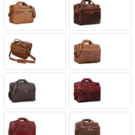
cognac - brun clair
marron - antique
marron
modena - marron
morino - marron
rosso
rouge - marron
zamora - marron