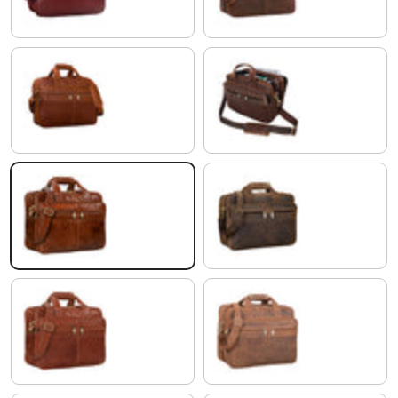
Cognac Marron
cognac - marron foncé
cognac - brillant
colorado - marron
maraska - marron
tan - marron - scuro