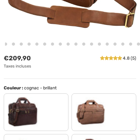
Prix habituel
€209,90
4.8 (5)
Taxes incluses
Couleur :
cognac - brillant
ébène - marron
gris - marron