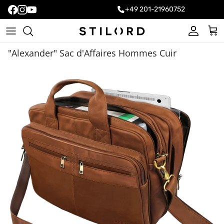
+49 201-21960752
Compte
Pani
"Alexander" Sac d'Affaires Hommes Cuir