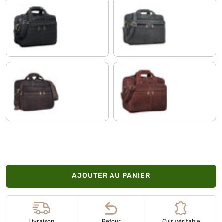
noir
antracite
marron - foncé pâle
maraska - marron foncé
AJOUTER AU PANIER
Livraison
Retour
Cuir véritable