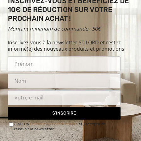
INSCRIVEZ-VOUS ET BÉNÉFICIEZ DE
10€ DE RÉDUCTION SUR VOTRE
PROCHAIN ACHAT !
Montant minimum de commande : 50€
Inscrivez-vous à la newsletter STILORD et restez
informé(e) des nouveaux produits et promotions.
S’INSCRIRE
J'ai lu la
Politique de confidentialité
et j'accepte de
recevoir la newsletter.