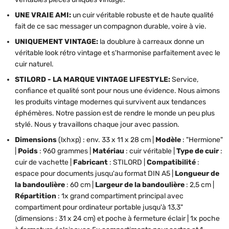
UNE VRAIE AMI:
un cuir véritable robuste et de haute qualité
fait de ce sac messager un compagnon durable, voire à vie.
UNIQUEMENT VINTAGE:
la doublure à carreaux donne un
véritable look rétro vintage et s'harmonise parfaitement avec le
cuir naturel.
STILORD - LA MARQUE VINTAGE LIFESTYLE:
Service,
confiance et qualité sont pour nous une évidence. Nous aimons
les produits vintage modernes qui survivent aux tendances
éphémères. Notre passion est de rendre le monde un peu plus
stylé. Nous y travaillons chaque jour avec passion.
Dimensions
(lxhxp) : env. 33 x 11 x 28 cm |
Modèle
: "Hermione"
|
Poids
: 960 grammes |
Matériau
: cuir véritable |
Type de cuir
:
cuir de vachette |
Fabricant
: STILORD |
Compatibilité
:
espace pour documents jusqu'au format DIN A5 |
Longueur de
la bandoulière
: 60 cm |
Largeur de la bandoulière
: 2,5 cm |
Répartition
: 1x grand compartiment principal avec
compartiment pour ordinateur portable jusqu'à 13,3"
(dimensions : 31 x 24 cm) et poche à fermeture éclair | 1x poche