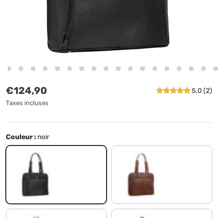
Prix habituel
€124,90
5.0 (2)
Taxes incluses
Couleur :
noir
noir
prestige - marron