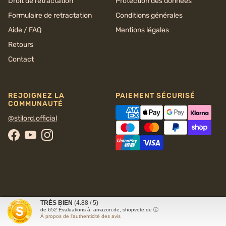
Droit de rétractation
Protection des données
Formulaire de retractation
Conditions générales
Aide / FAQ
Mentions légales
Retours
Contact
REJOIGNEZ LA
PAIEMENT SÉCURISÉ
COMMUNAUTÉ
@stilord.official
Facebook
YouTube
Instagram
TRÈS BIEN
(4.88 / 5)
© 2026
STILORD
de
652
Évaluations à: amazon.de, shopvote.de ⓘ
À propos de l'authenticité des avis