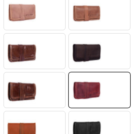
cognac - brun clair
marron
marron - chocolat
marron - foncé pâle
marron - antique
rosso
Cognac Marron
noir