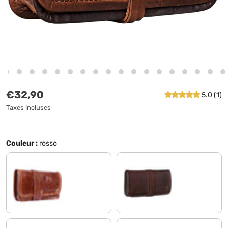
Prix habituel
€32,90
5.0 (1)
Taxes incluses
Couleur :
rosso
cognac - brillant
ébène - marron