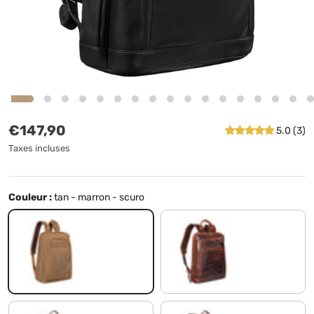
Prix habituel
€147,90
5.0 (3)
Taxes incluses
Couleur :
tan - marron - scuro
tan - marron - scuro
florida - marron