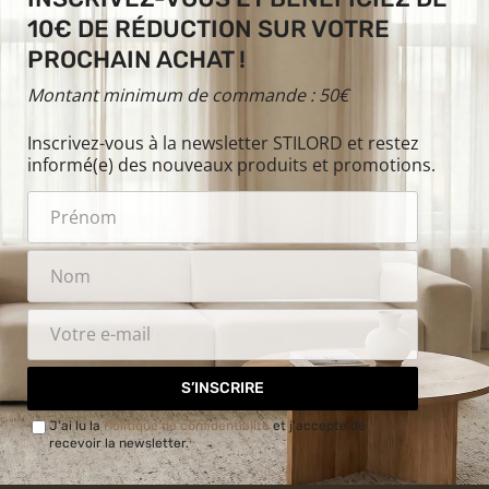
10€ DE RÉDUCTION SUR VOTRE
PROCHAIN ACHAT !
Montant minimum de commande : 50€
Inscrivez-vous à la newsletter STILORD et restez
informé(e) des nouveaux produits et promotions.
S’INSCRIRE
J'ai lu la
Politique de confidentialité
et j'accepte de
recevoir la newsletter.