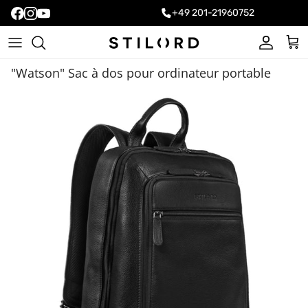
+49 201-21960752
Compte
Pani
"Watson" Sac à dos pour ordinateur portable