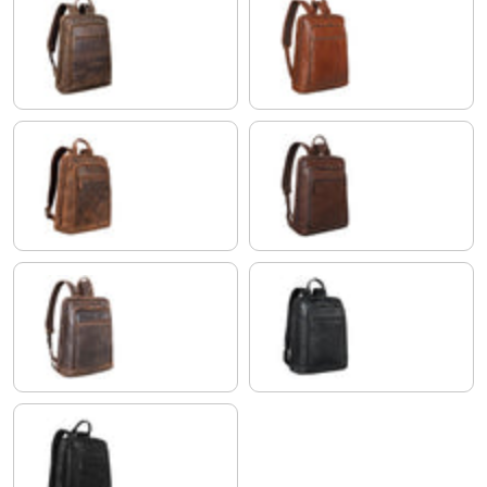
calais - marron
maraska - marron
seppia - marron
maraska - marron foncé
zamora - marron
antracite
ossidiana nero