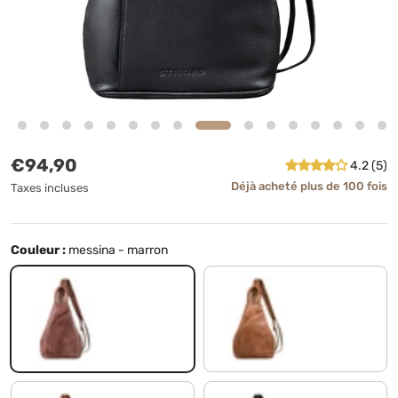
Prix habituel
€94,90
4.2 (5)
Déjà acheté plus de 100 fois
Taxes incluses
Couleur :
messina - marron
messina - marron
taranto - marron