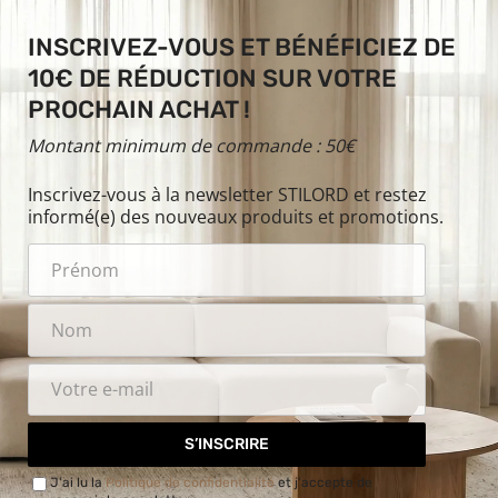
INSCRIVEZ-VOUS ET BÉNÉFICIEZ DE
10€ DE RÉDUCTION SUR VOTRE
PROCHAIN ACHAT !
Montant minimum de commande : 50€
Inscrivez-vous à la newsletter STILORD et restez
informé(e) des nouveaux produits et promotions.
S’INSCRIRE
J'ai lu la
Politique de confidentialité
et j'accepte de