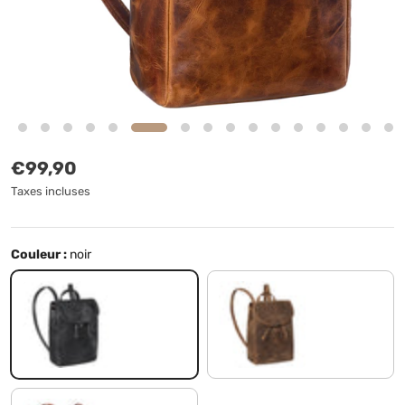
Prix habituel
€99,90
Taxes incluses
Couleur :
noir
noir
marron moyen