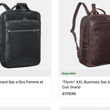
Disponible
rand Sac a Dos Femme et
"Florin" XXL Business Sac 
Cuir Grand
uel
Prix habituel
€179,90