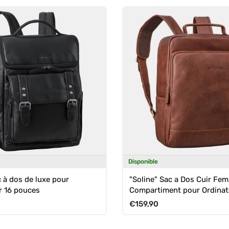
Disponible
c à dos de luxe pour
"Soline" Sac a Dos Cuir Fe
r 16 pouces
Compartiment pour Ordinat
Portable 15,6 - 16 pouces
uel
Prix habituel
€159,90