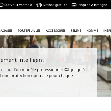
100 % cuir véritable
Livraison gratuite
Conçu en Allemagne
BAGAGES
PORTEFEUILLES
ACCESSOIRES
FEMME
HOMME
INSP
lement intelligent
ces ou d'un modèle professionnel XXL jusqu'à
ent une protection optimale pour chaque