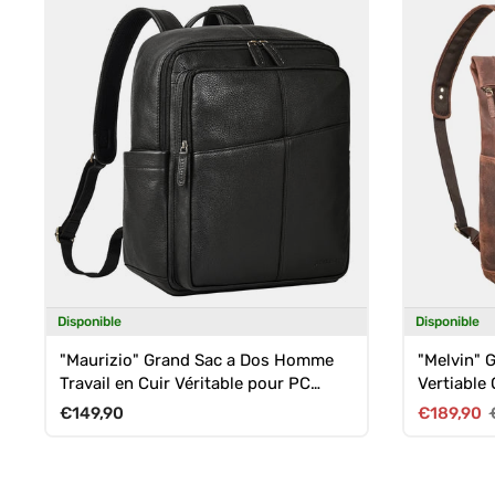
Disponible
Disponible
"Maurizio" Grand Sac a Dos Homme
"Melvin" G
Travail en Cuir Véritable pour PC
Vertiable 
Portable 15.6 Pouces
Homme
Prix habituel
Prix soldé
€149,90
€189,90