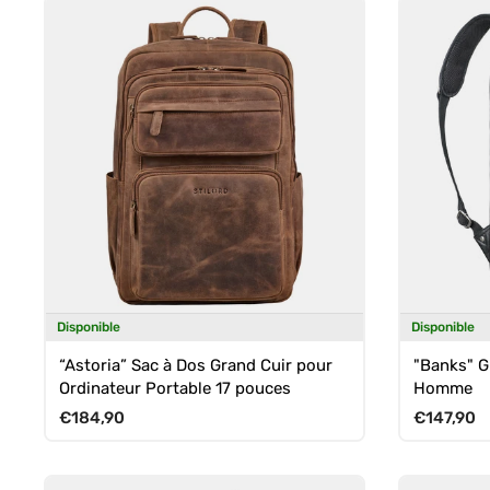
Disponible
Disponible
“Astoria” Sac à Dos Grand Cuir pour
"Banks" G
Ordinateur Portable 17 pouces
Homme
Prix habituel
Prix habit
€184,90
€147,90