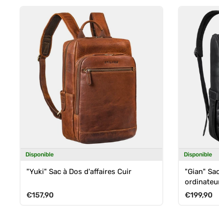
Disponible
Disponible
"Yuki" Sac à Dos d'affaires Cuir
"Gian" Sa
ordinateu
Prix habituel
Prix habit
€157,90
€199,90