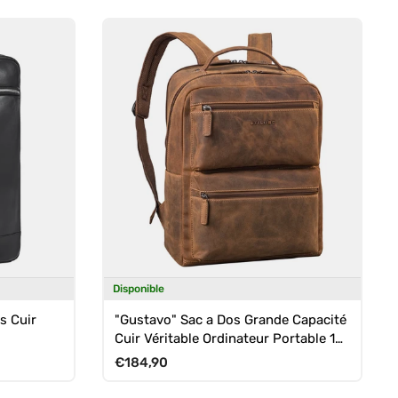
Disponible
s Cuir
"Gustavo" Sac a Dos Grande Capacité
Cuir Véritable Ordinateur Portable 15
- 16 pouces
Prix habituel
€184,90