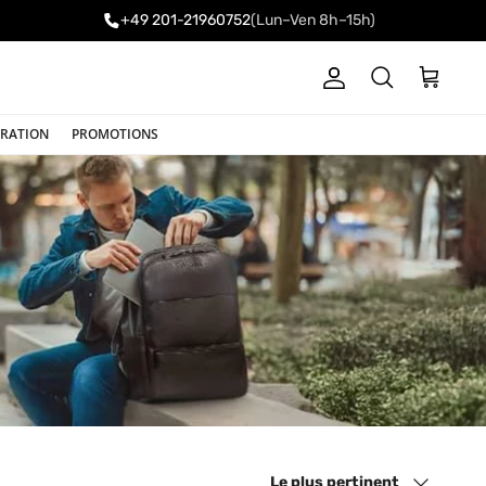
+49 201-21960752
(Lun–Ven 8h–15h)
Compte
Panier
Recherche
IRATION
PROMOTIONS
Trier par
Le plus pertinent