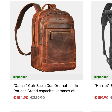
Disponible
Disponible
"Jamal" Cuir Sac a Dos Ordinateur 16
"Harriet" 
Pouces Grand capacité Hommes et
Femmes
Prix soldé
Prix habituel
Prix soldé
P
€184,90
€229,90
€159,90