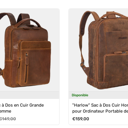
Disponible
c à Dos en Cuir Grande
"Harlow" Sac à Dos Cuir H
emme
pour Ordinateur Portable de
Pouces
Prix habituel
Prix habituel
€149,00
€159,00