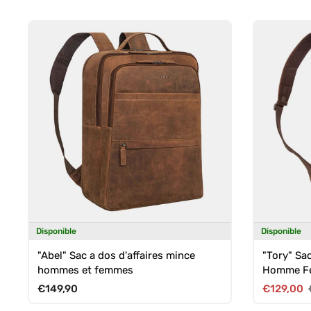
Disponible
Disponible
"Abel" Sac a dos d'affaires mince
"Tory" Sa
hommes et femmes
Homme F
Prix habituel
Prix soldé
€149,90
€129,00