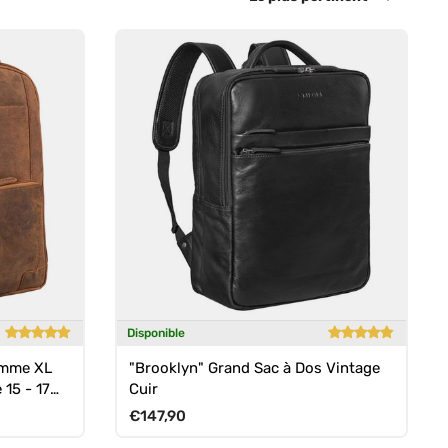
Disponible
omme XL
"Brooklyn" Grand Sac à Dos Vintage
 15 - 17
Cuir
Prix habituel
€147,90