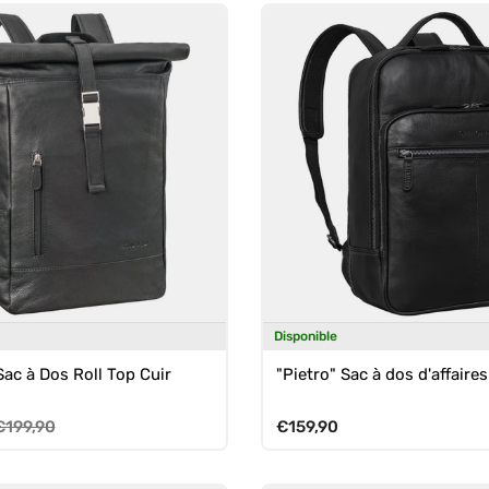
Disponible
Sac à Dos Roll Top Cuir
"Pietro" Sac à dos d'affaires
rix habituel
Prix habituel
€199,90
€159,90