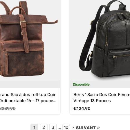
Disponible
rand Sac à dos roll top Cuir
Berry" Sac a Dos Cuir Femm
Ordi portable 16 - 17 pouces
Vintage 13 Pouces
Prix habituel
Prix habituel
€239,90
€124,90
1
2
3
10
…
·
SUIVANT »