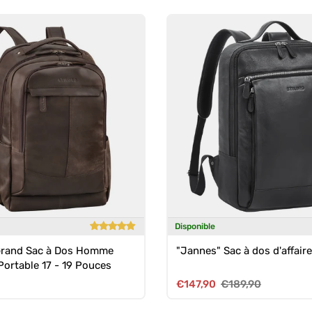
Disponible
Grand Sac à Dos Homme
"Jannes" Sac à dos d'affaire
Portable 17 - 19 Pouces
uel
Prix soldé
Prix habituel
€147,90
€189,90