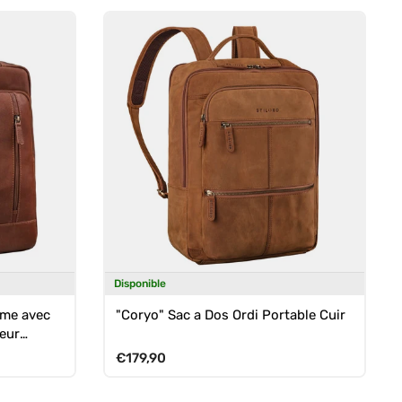
Disponible
mme avec
"Coryo" Sac a Dos Ordi Portable Cuir
eur
Prix habituel
€179,90