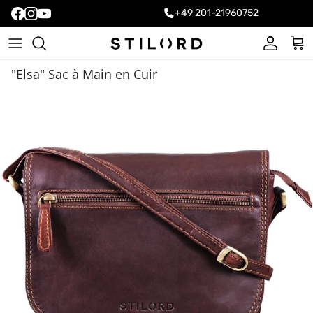
+49 201-21960752
Compte
Pani
"Elsa" Sac à Main en Cuir