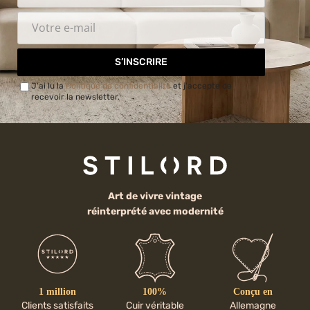
S’INSCRIRE
J'ai lu la
Politique de confidentialité
et j'accepte de
recevoir la newsletter.
Art de vivre vintage
réinterprété avec modernité
1 million
100%
Conçu en
Clients satisfaits
Cuir véritable
Allemagne