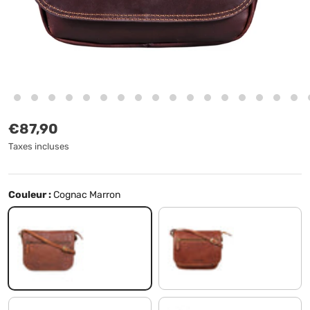
Prix habituel
€87,90
Taxes incluses
Couleur :
Cognac Marron
Cognac Marron
dakota - marron