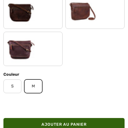
tisco - marron
tisco - cognac
cognac - marron foncé
Couleur
S
M
AJOUTER AU PANIER