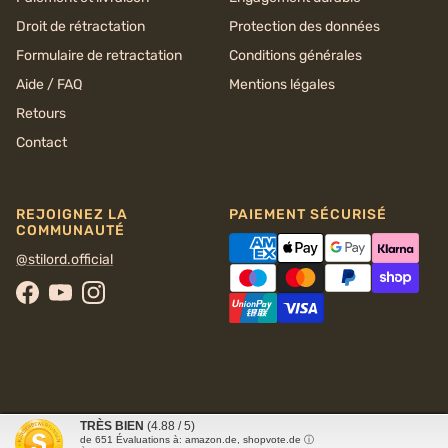
Droit de rétractation
Protection des données
Formulaire de retractation
Conditions générales
Aide / FAQ
Mentions légales
Retours
Contact
REJOIGNEZ LA
PAIEMENT SÉCURISÉ
COMMUNAUTÉ
@stilord.official
Facebook
YouTube
Instagram
TRÈS BIEN
(4.88 / 5)
© 2026
STILORD
de
651
Évaluations à: amazon.de, shopvote.de ⓘ