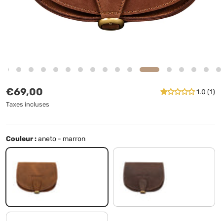
Prix habituel
€69,00
1.0 (1)
Taxes incluses
Couleur :
aneto - marron
aneto - marron
veleta - marron