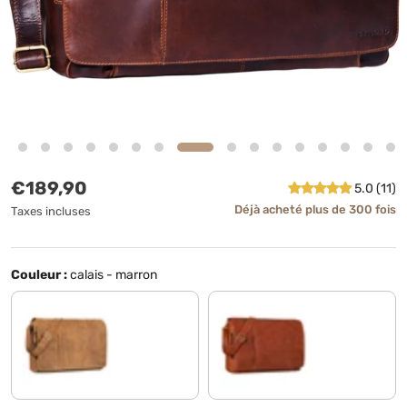
Prix habituel
€189,90
5.0 (11)
Déjà acheté plus de 300 fois
Taxes incluses
Couleur :
calais - marron
dijon - marron
conciata al vegetale brandy