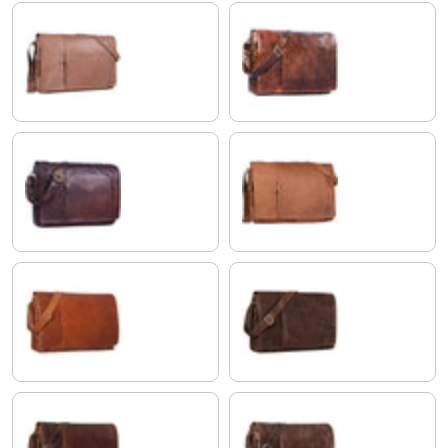
cognac - brun clair
marron - antique
ébène - marron
marron
maraska - marron
crunchy - marron scuro