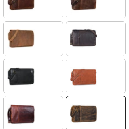
florida - marron
kansas - marron
tan - marron - scuro
marron - foncé pâle
noir
Cognac Marron
cognac - marron foncé
calais - marron