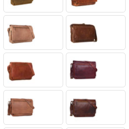
cognac - brun clair
marron - antique
Cognac Marron
rosso
selle - marron
cognac - marron foncé