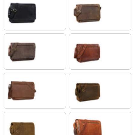
noir
colorado - marron
morino - marron
maraska - marron
brasilia - marron
calais - marron
dijon - marron
cognac - brillant