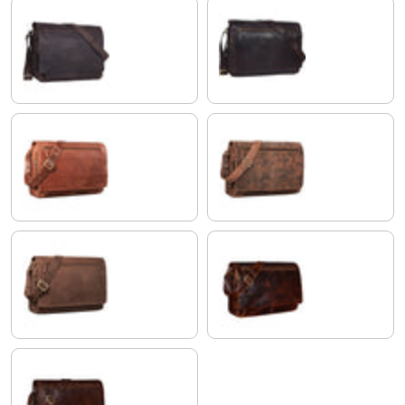
marron - foncé pâle
ébène - marron
andorra - marron
aneto - marron
veleta - marron
bordeaux - marron