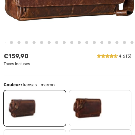
Prix habituel
€159,90
4.6 (5)
Taxes incluses
Couleur :
kansas - marron
kansas - marron
florida - marron