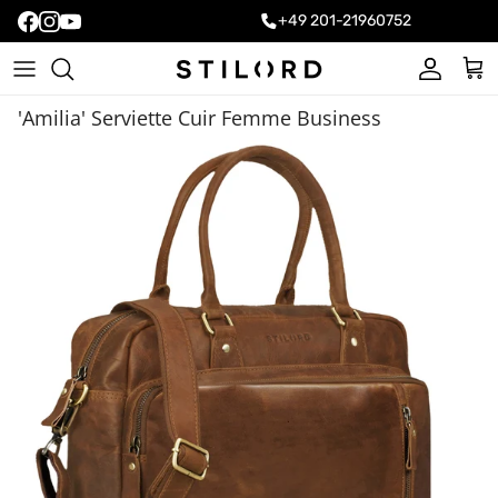
+49 201-21960752
Compte
Pani
'Amilia' Serviette Cuir Femme Business