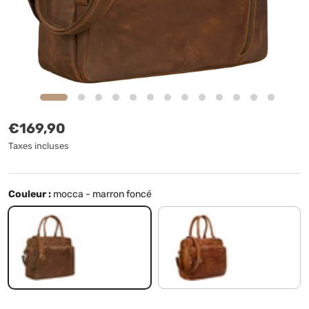
Prix habituel
€169,90
Taxes incluses
Couleur :
mocca - marron foncé
mocca - marron foncé
ocre - marron