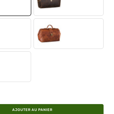
kreta - brun
kara - cognac
AJOUTER AU PANIER