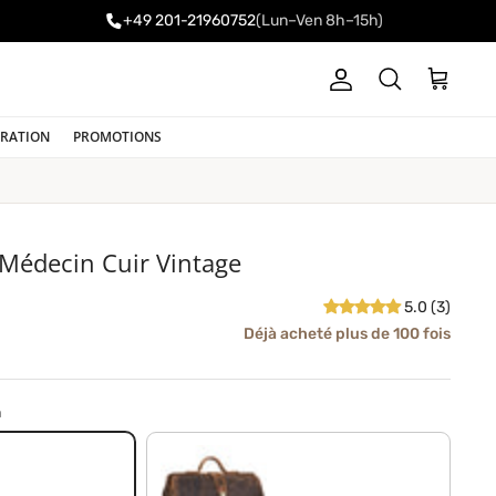
+49 201-21960752
(Lun–Ven 8h–15h)
Compte
Panier
Recherche
IRATION
PROMOTIONS
 Médecin Cuir Vintage
5.0 (3)
Déjà acheté plus de 100 fois
n