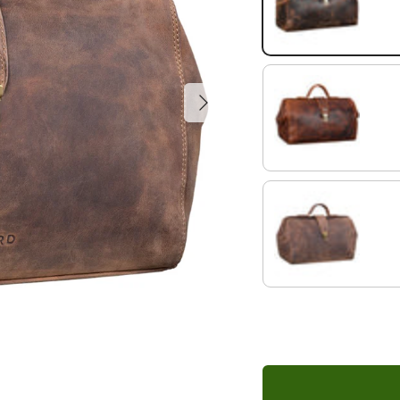
soria - marron
Suivant
sesto - cognac
marron moyen