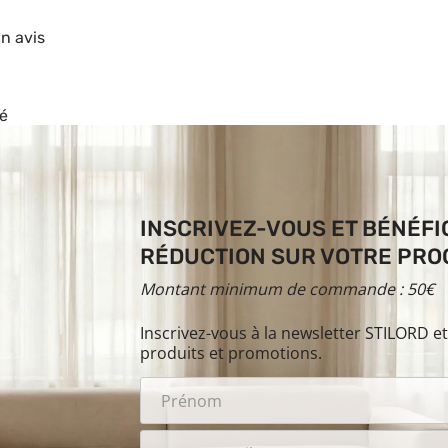
un avis
é
INSCRIVEZ-VOUS ET BÉNÉFIC
RÉDUCTION SUR VOTRE PROC
Montant minimum de commande : 50€
Inscrivez-vous à la newsletter STILORD e
produits et promotions.