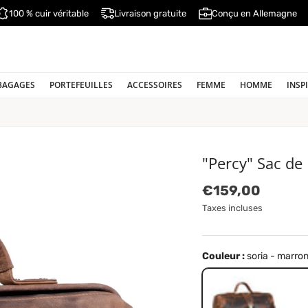
100 % cuir véritable
Livraison gratuite
Conçu en Allemagne
BAGAGES
PORTEFEUILLES
ACCESSOIRES
FEMME
HOMME
INSP
"Percy" Sac de
Prix habituel
€159,00
Taxes incluses
Couleur :
soria - marro