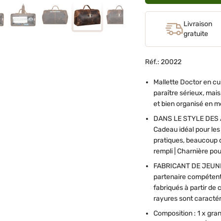
Livraison
gratuite
Réf.: 20022
Mallette Doctor en cu
paraître sérieux, mai
et bien organisé en 
DANS LE STYLE DES A
Cadeau idéal pour le
pratiques, beaucoup d'
rempli | Charnière po
FABRICANT DE JEUNE
partenaire compétent 
fabriqués à partir de c
rayures sont caractéri
Composition : 1 x gran