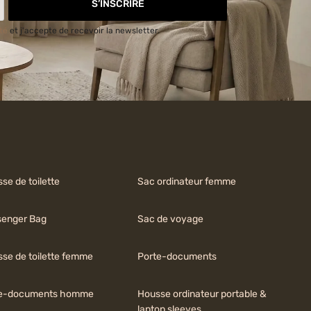
S’INSCRIRE
ité
et j'accepte de recevoir la newsletter.
se de toilette
Sac ordinateur femme
enger Bag
Sac de voyage
sse de toilette femme
Porte-documents
te-documents homme
Housse ordinateur portable &
laptop sleeves