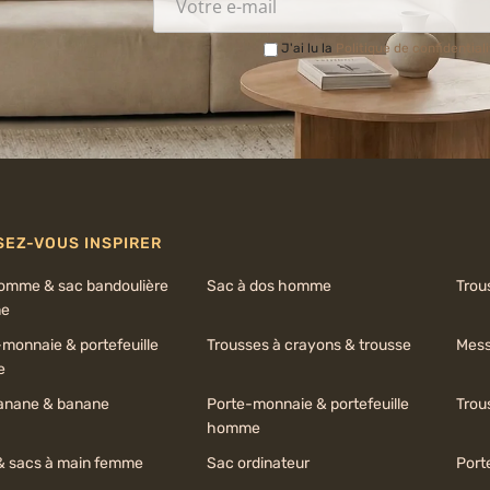
J'ai lu la
Politique de confidential
SEZ-VOUS INSPIRER
omme & sac bandoulière
Sac à dos homme
Trous
e
monnaie & portefeuille
Trousses à crayons & trousse
Mess
e
anane & banane
Porte-monnaie & portefeuille
Trou
homme
& sacs à main femme
Sac ordinateur
Por