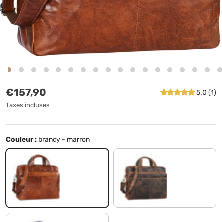
Prix habituel
€157,90
5.0 (1)
Taxes incluses
Couleur :
brandy - marron
brandy - marron
seppia - marron