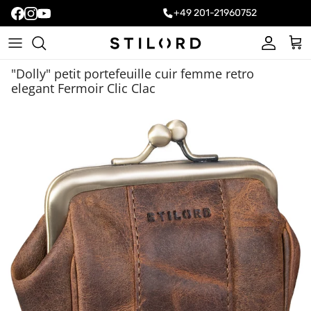
+49 201-21960752
Compte
Pani
"Dolly" petit portefeuille cuir femme retro
elegant Fermoir Clic Clac