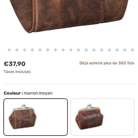
Prix habituel
€37,90
Déjà acheté plus de 300 fois
Taxes incluses
Couleur :
marron moyen
marron moyen
kara - cognac