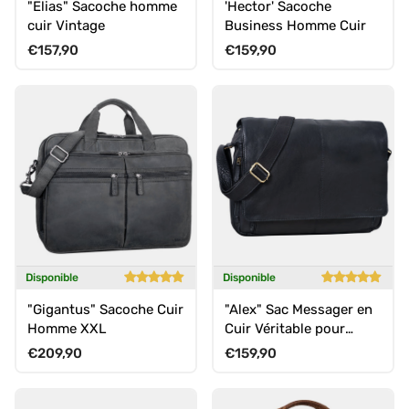
"Elias" Sacoche homme
'Hector' Sacoche
cuir Vintage
Business Homme Cuir
Prix habituel
Prix habituel
€157,90
€159,90
Disponible
Disponible
"Gigantus" Sacoche Cuir
"Alex" Sac Messager en
Homme XXL
Cuir Véritable pour
Ordinateur Portable 15,6
Prix habituel
Prix habituel
€209,90
€159,90
Pouces