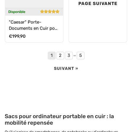
PAGE SUIVANTE
Disponible
"Caesar" Porte-
Documents en Cuir pour
Ordinateur
Prix habituel
€199,90
…
1
2
3
5
SUIVANT »
Sacs pour ordinateur portable en cuir : la
mobilité repensée