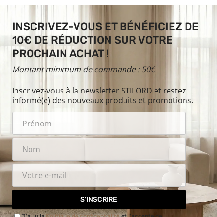
INSCRIVEZ-VOUS ET BÉNÉFICIEZ DE
10€ DE RÉDUCTION SUR VOTRE
PROCHAIN ACHAT !
Montant minimum de commande : 50€
Inscrivez-vous à la newsletter STILORD et restez
informé(e) des nouveaux produits et promotions.
S’INSCRIRE
J'ai lu la
Politique de confidentialité
et j'accepte de