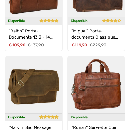
Disponible
Disponible
"Raihn" Porte-
"Miguel" Porte-
Documents 13.3 - 14
documents Classique
Pouces Cuir
Cuir Noir
Prix soldé
Prix habituel
Prix soldé
Prix habituel
€109,90
€137,90
€119,90
€229,90
Disponible
Disponible
'Marvin' Sac Messager
"Ronan" Serviette Cuir