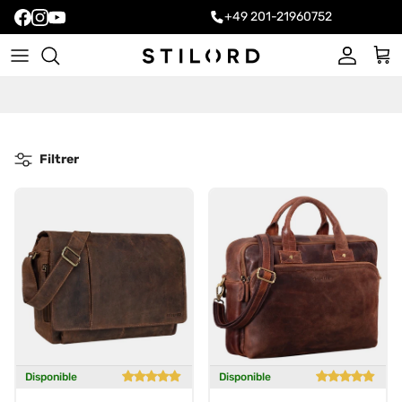
+49 201-21960752
Compte
Pani
Filtrer
Disponible
Disponible