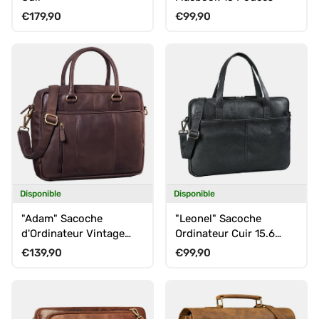
Prix habituel
Prix habituel
€179,90
€99,90
Disponible
Disponible
"Adam" Sacoche
"Leonel" Sacoche
d'Ordinateur Vintage
Ordinateur Cuir 15.6
Pour
Pouces avec Sangle et
Prix habituel
Prix habituel
€139,90
€99,90
Poignées pour Homme