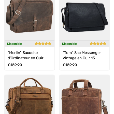
Disponible
Disponible
"Merlin" Sacoche
"Tom" Sac Messenger
d'Ordinateur en Cuir
Vintage en Cuir 15
Pouces
Prix habituel
Prix habituel
€159,90
€159,90