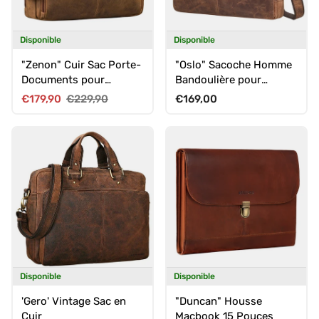
Disponible
Disponible
"Zenon" Cuir Sac Porte-
"Oslo" Sacoche Homme
Documents pour
Bandoulière pour
Ordinateur Portable 15.6
Ordinateur 18 Pouches
Prix soldé
Prix habituel
Prix habituel
€179,90
€229,90
€169,00
- 16 Pouces
en Cuir
Disponible
Disponible
'Gero' Vintage Sac en
"Duncan" Housse
Cuir
Macbook 15 Pouces