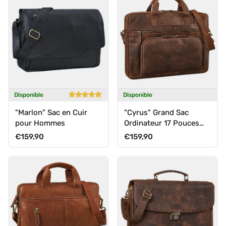
Disponible
Disponible
"Marlon" Sac en Cuir
"Cyrus" Grand Sac
pour Hommes
Ordinateur 17 Pouces
Homme Cuir
Prix habituel
Prix habituel
€159,90
€159,90