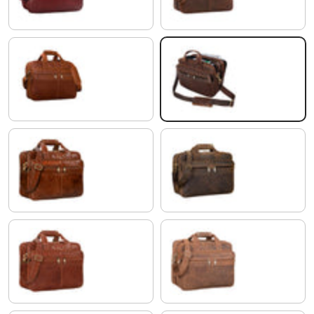
Cognac Marron
cognac - marron foncé
cognac - brillant
colorado - marron
maraska - marron
tan - marron - scuro