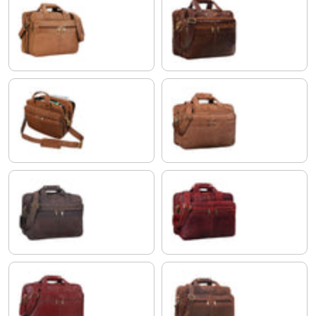
cognac - brun clair
marron - antique
marron
modena - marron
morino - marron
rosso
rouge - marron
zamora - marron