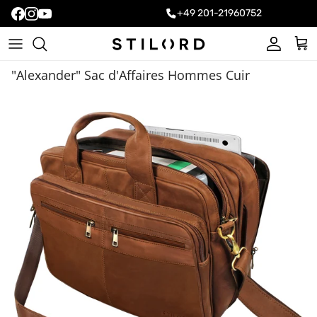
+49 201-21960752
Compte
Pani
"Alexander" Sac d'Affaires Hommes Cuir