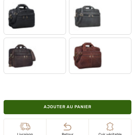
noir
antracite
marron - foncé pâle
maraska - marron foncé
AJOUTER AU PANIER
Livraison
Retour
Cuir véritable