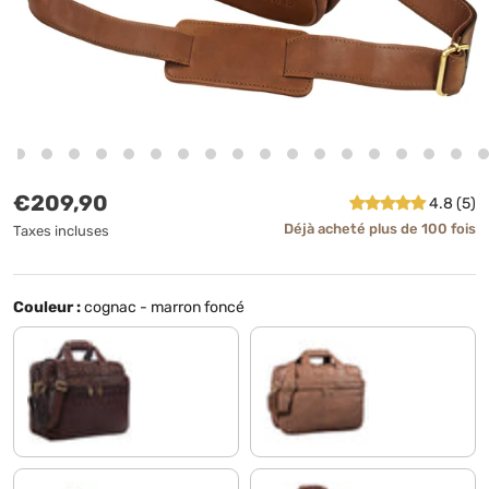
Prix habituel
€209,90
4.8 (5)
Déjà acheté plus de 100 fois
Taxes incluses
Couleur :
cognac - marron foncé
ébène - marron
gris - marron