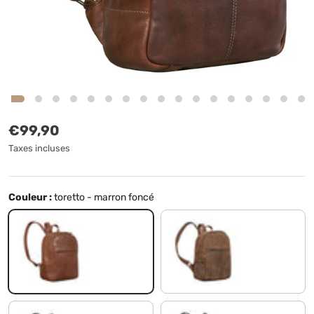
Prix habituel
€99,90
Taxes incluses
Couleur :
toretto - marron foncé
toretto - marron foncé
tarragona - marron