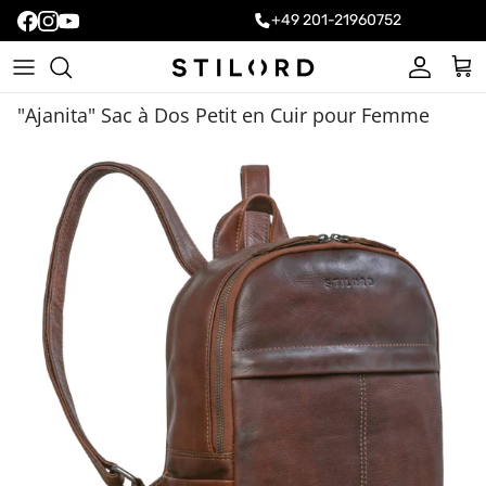
+49 201-21960752
Compte
Pani
"Ajanita" Sac à Dos Petit en Cuir pour Femme