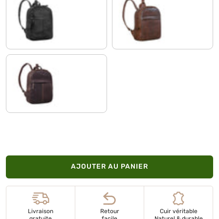
noir
sila - marron
torres - marron
AJOUTER AU PANIER
Livraison
Retour
Cuir véritable
gratuite
facile
Naturel & durable