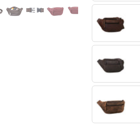
cognac - marron fonc
marron - foncé pâle
colorado - marron