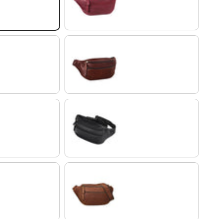
rosso
marron - chocolat
noir
marron - antique