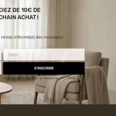
IEZ DE 10€ DE
HAIN ACHAT !
t restez informé(e) des nouveaux
S’INSCRIRE
ité
et j'accepte de recevoir la newsletter.