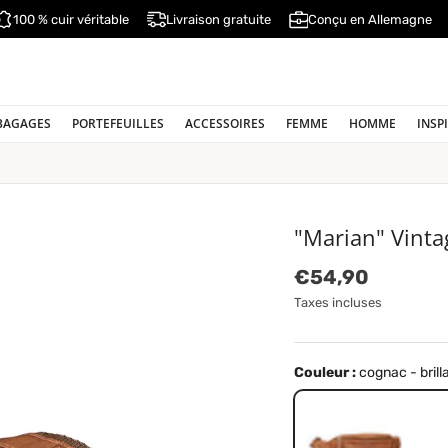
100 % cuir véritable
Livraison gratuite
Conçu en Allemagne
BAGAGES
PORTEFEUILLES
ACCESSOIRES
FEMME
HOMME
INSP
"Marian" Vint
Prix habituel
€54,90
Taxes incluses
Couleur :
cognac - brill