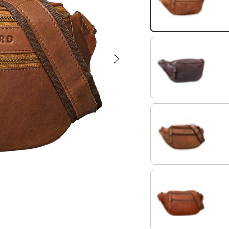
cognac - brillant
Suivant
ébène - marron
marron
maraska - marron