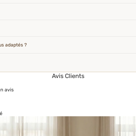
lus adaptés ?
Avis Clients
un avis
é