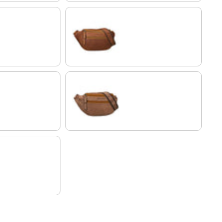
é
Cognac Marron
cognac - brun clair