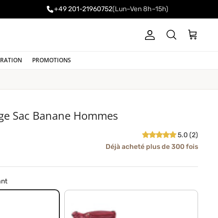
+49 201-21960752
(Lun–Ven 8h–15h)
Compte
Panier
Recherche
IRATION
PROMOTIONS
age Sac Banane Hommes
5.0 (2)
Déjà acheté plus de 300 fois
ant