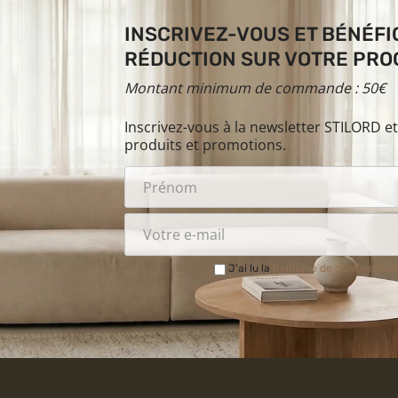
INSCRIVEZ-VOUS ET BÉNÉFIC
RÉDUCTION SUR VOTRE PROC
Montant minimum de commande : 50€
Inscrivez-vous à la newsletter STILORD e
produits et promotions.
J'ai lu la
Politique de confidential