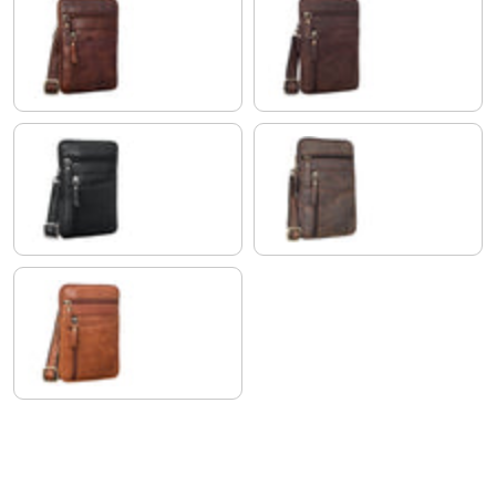
porto - cognac
montero - marron
noir
colorado - marron
texas - marron