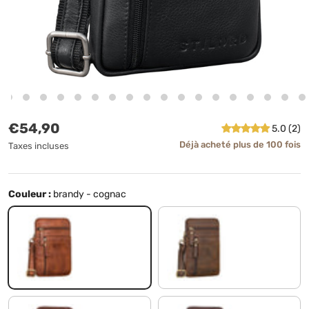
Prix habituel
€54,90
5.0 (2)
Déjà acheté plus de 100 fois
Taxes incluses
Couleur :
brandy - cognac
brandy - cognac
zamora - marron