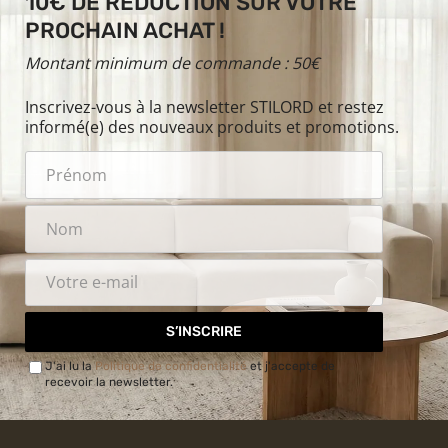
10€ DE RÉDUCTION SUR VOTRE
PROCHAIN ACHAT !
Montant minimum de commande : 50€
Inscrivez-vous à la newsletter STILORD et restez
informé(e) des nouveaux produits et promotions.
S’INSCRIRE
J'ai lu la
Politique de confidentialité
et j'accepte de
recevoir la newsletter.