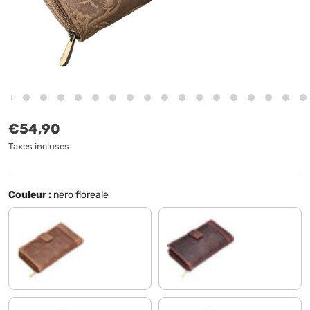
Prix habituel
€54,90
Taxes incluses
Couleur :
nero floreale
nevada - marron
borgogna