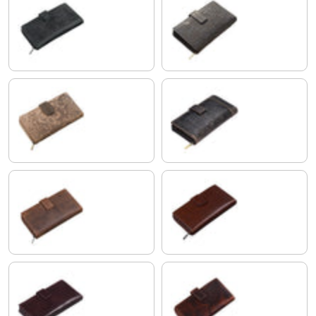
antracite
canyon - marron
seppia - marron
espresso - marron
missouri - marron
conciata al vegetale marrone sc
espresso - marronplain
milano - marron