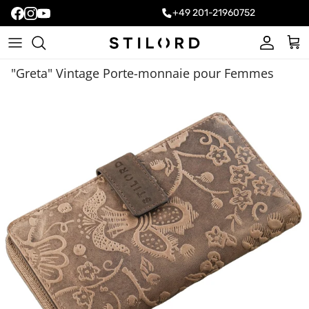
+49 201-21960752
Compte
Pani
"Greta" Vintage Porte-monnaie pour Femmes