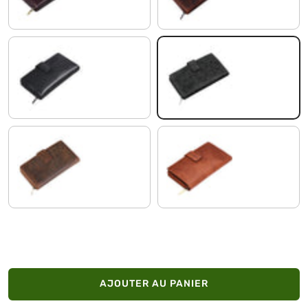
nero puro
nero floreale
seppia - marronpuro
brandy - marron
AJOUTER AU PANIER